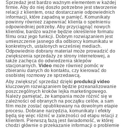
Sprzedaż jest bardzo ważnym elementem w każdej
firmie. Aby do niej doszło potrzebne jest stworzenie
relacji z klientem, oraz dostarczanie odpowiednich
informacji, które zapadną w pamięć. Komunikaty
powinny również zapewniać klienta o spełnieniu
odpowiedniej potrzeby. Aby przyciągnąć nowych
klientów, bardzo ważne będzie określenie formatu
filmu oraz jego funkcji. Dobrym rozwiązaniem jest
umieszczenie jasnego dla odbiorcy komunikatu w
konkretnych, ustalonych wcześniej mediach.
Odpowiednio dobrany materiał może prowadzić do
zwiększenia sprzedaży ze strony internetowej, a
także zachęca do odwiedzenia sklepów
stacjonarnych.
Video
może również pomóc w
zbieraniu danych do kontaktu, czy kierować do
osobistej rozmowy ze sprzedawcą.
Aby zwiększyć sprzedaż dzięki
produkcji video
kluczowym rozwiązaniem będzie przeanalizowanie
poszczególnych kroków lejka marketingowego.
Należy pamiętać, że kampania może różnić się w
zależności od obranych na początku celów, a sam
film może zostać opublikowany na dowolnym etapie
procesu. Dobrane narzędzia, komunikaty i efekty
będą się więc różnić w zależności od etapu relacji z
klientem. Pierwszą fazą jest świadomość, w której
chodzi głównie o przekazanie informacji o problemie