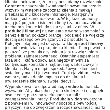
klienta i pokazanie, że to my posiadamy rozwiązanie.
Content
o znaczeniu świadomościowym ma przede
wszystkim wstępnie zapoznać klienta z marką i
przekazać mu kluczowe informacje. Następnym
krokiem jest zainteresowanie. W tej fazie odbiorcy
mają już pojęcie o istnieniu firmy i za pomocą
video
trzeba przekonać ich do skorzystania z oferty. W
produkcji filmowej
na tym etapie warto wspomnieć o
genezie firmy, pokazać branżę i podzielić się większą
ilością szczegółów związanych z produktem.
Kolejnym etapem jest decyzja, w której
spot filmowy
jest odpowiedzią na pragnienia klienta. Film powinien
pokazać, że produkt czy usługa jest rozwiązaniem
problemu zainteresowanego. Ostatnim etapem jest
faza akcji, która odpowiada między innymi za
kontynuację kontaktu z najbardziej wartościowymi
klientami. Na tym etapie sprzedażowym klient jest
świadomy marki i jej wartości. Funkcją
video
jest w
tym przypadku danie impulsu do działania i
utwierdzenie klienta w swojej decyzji.
Wyprodukowanie odpowiedniego
video
to nie lada
wyzwanie. Aby okazało się ono skuteczne i osiągnęło
swoje cele, potrzeba wielu godzin analiz,
zaangażowania i pracy.
Produkcja video
stworzona
z pomysłem i w innowacyjny sposób z pewnością
przyczyni się do zwiększenia rozpoznawalności marki