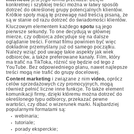
konkretnej i szybkiej treści można w łatwy sposób
dotrzeć do określonej grupy potencjalnych klientów.
Krótkie spoty mają tę przewagę nad treścią pisaną, że
są w stanie od razu dotrzeć do świadomości klientów.
Kluczowym elementem każdego
spotu
są jego
pierwsze sekundy. To one decydują w głównej
mierze, czy odbiorca zdecyduje się na dalsze
oglądanie treści. Format filmu powinien być więc
dokładnie przemyślany już od samego początku.
Należy wziąć pod uwagę takie aspekty jak wiek
odbiorców, a także preferowane kanały. Film, który
ma trafić na TikToka, różnić się będzie od tego z
YouTube. Bez odpowiedniego planu, nawet najlepsze
treści mogą nie trafić do grupy docelowej.
Content marketing
i związane z nim
video,
oprócz
celów sprzedażowych czy promocyjnych, mogą
również pełnić liczne inne funkcje. To także element
komunikacji firmy, dzięki któremu można dotrzeć do
określonego typu odbiorcy, przekazać pewne
wartości, czy dbać o wizerunek marki. Najbardziej
popularnymi formatami są:
webinaria;
tutoriale;
porady eksperckie;