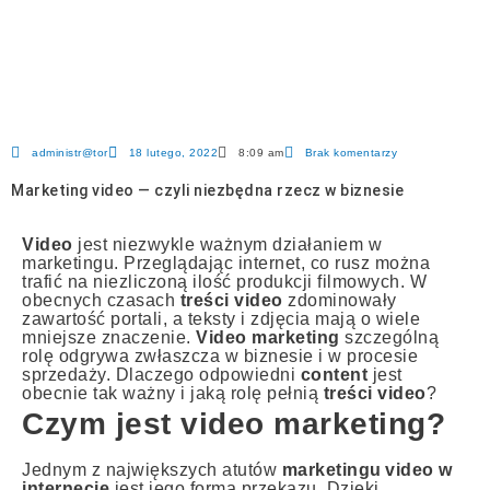
administr@tor
18 lutego, 2022
Brak komentarzy
8:09 am
Marketing video — czyli niezbędna rzecz w biznesie
Video
jest niezwykle ważnym działaniem w
marketingu. Przeglądając internet, co rusz można
trafić na niezliczoną ilość produkcji filmowych. W
obecnych czasach
treści video
zdominowały
zawartość portali, a teksty i zdjęcia mają o wiele
mniejsze znaczenie.
Video marketing
szczególną
rolę odgrywa zwłaszcza w biznesie i w procesie
sprzedaży. Dlaczego odpowiedni
content
jest
obecnie tak ważny i jaką rolę pełnią
treści video
?
Czym jest video marketing?
Jednym z największych atutów
marketingu
video w
internecie
jest jego forma przekazu. Dzięki