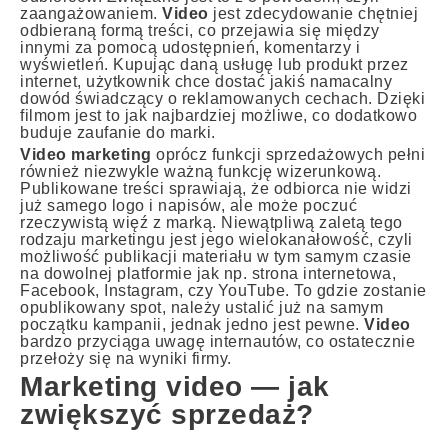
zaangażowaniem.
Video
jest zdecydowanie chętniej
odbieraną formą treści, co przejawia się między
innymi za pomocą udostępnień, komentarzy i
wyświetleń. Kupując daną usługę lub produkt przez
internet, użytkownik chce dostać jakiś namacalny
dowód świadczący o reklamowanych cechach. Dzięki
filmom jest to jak najbardziej możliwe, co dodatkowo
buduje zaufanie do marki.
Video marketing
oprócz funkcji sprzedażowych pełni
również niezwykle ważną funkcję wizerunkową.
Publikowane treści sprawiają, że odbiorca nie widzi
już samego logo i napisów, ale może poczuć
rzeczywistą więź z marką. Niewątpliwą zaletą tego
rodzaju marketingu jest jego wielokanałowość, czyli
możliwość publikacji materiału w tym samym czasie
na dowolnej platformie jak np. strona internetowa,
Facebook, Instagram, czy YouTube. To gdzie zostanie
opublikowany spot, należy ustalić już na samym
początku kampanii, jednak jedno jest pewne.
Video
bardzo przyciąga uwagę internautów, co ostatecznie
przełoży się na wyniki firmy.
Marketing video — jak
zwiększyć sprzedaż?