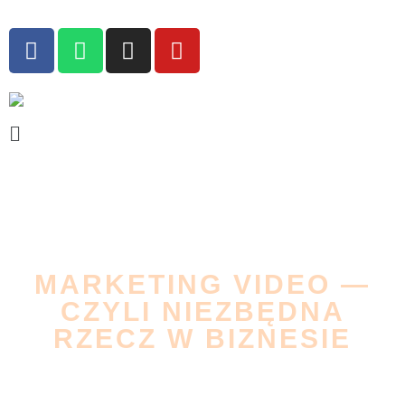
MARKETING VIDEO —
CZYLI NIEZBĘDNA
RZECZ W BIZNESIE