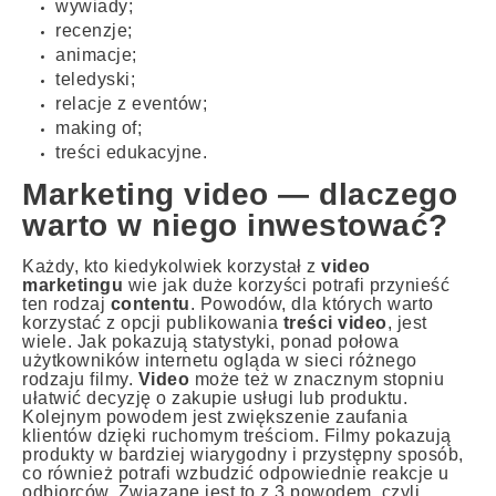
wywiady;
recenzje;
animacje;
teledyski;
relacje z eventów;
making of;
treści edukacyjne.
Marketing video — dlaczego
warto w niego inwestować?
Każdy, kto kiedykolwiek korzystał z
video
marketingu
wie jak duże korzyści potrafi przynieść
ten rodzaj
contentu
. Powodów, dla których warto
korzystać z opcji publikowania
treści video
, jest
wiele. Jak pokazują statystyki, ponad połowa
użytkowników internetu ogląda w sieci różnego
rodzaju filmy.
Video
może też w znacznym stopniu
ułatwić decyzję o zakupie usługi lub produktu.
Kolejnym powodem jest zwiększenie zaufania
klientów dzięki ruchomym treściom. Filmy pokazują
produkty w bardziej wiarygodny i przystępny sposób,
co również potrafi wzbudzić odpowiednie reakcje u
odbiorców. Związane jest to z 3 powodem, czyli